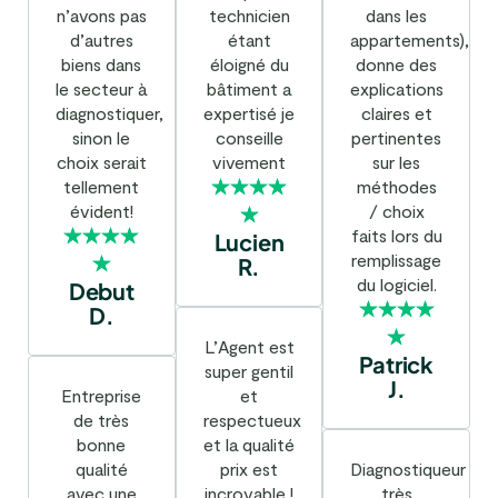
n’avons pas
technicien
dans les
d’autres
étant
appartements),
biens dans
éloigné du
donne des
le secteur à
bâtiment a
explications
diagnostiquer,
expertisé je
claires et
sinon le
conseille
pertinentes
choix serait
vivement
sur les
tellement
méthodes
évident!
/ choix
faits lors du
Lucien
remplissage
R.
du logiciel.
Debut
D.
L’Agent est
Patrick
super gentil
J.
Entreprise
et
de très
respectueux
bonne
et la qualité
qualité
prix est
Diagnostiqueur
avec une
incroyable !
très