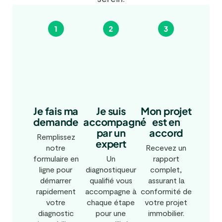
Je fais ma
Mon projet
Je suis
demande
est en
accompagné
accord
par un
Remplissez
expert
notre
Recevez un
formulaire en
rapport
Un
ligne pour
complet,
diagnostiqueur
démarrer
assurant la
qualifié vous
rapidement
conformité de
accompagne à
votre
votre projet
chaque étape
diagnostic
immobilier.
pour une