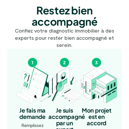
Restez bien
accompagné
Confiez votre diagnostic immobilier à des
experts pour rester bien accompagné et
serein.
Je fais ma
Mon projet
Je suis
demande
est en
accompagné
accord
par un
Remplissez