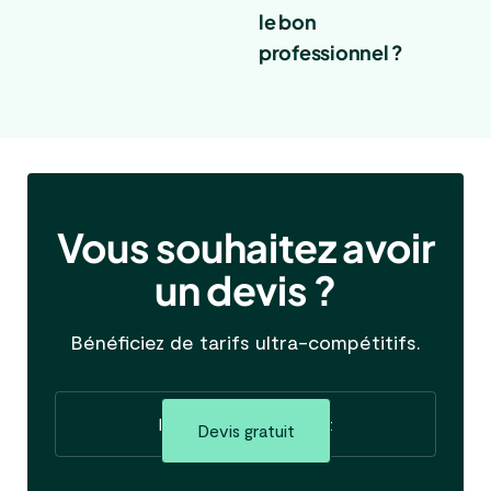
le bon
professionnel ?
Vous souhaitez avoir
un devis ?
Bénéficiez de tarifs ultra-compétitifs.
Faire mon devis gratuit
Devis gratuit