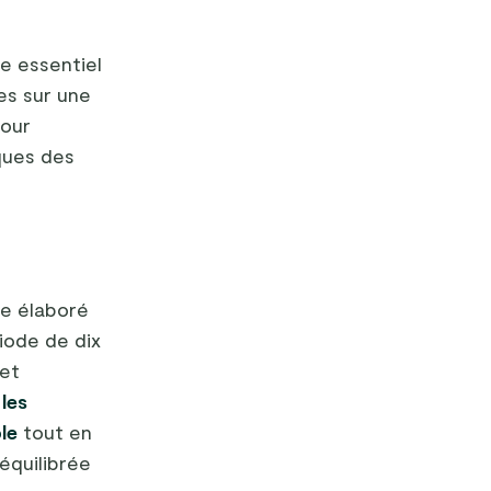
e essentiel
es sur une
pour
ques des
ue élaboré
riode de dix
 et
 les
le
tout en
équilibrée