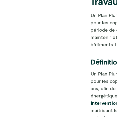
Travau
Un Plan Plu
pour les co
période de d
maintenir e
bâtiments t
Définitio
Un Plan Plu
pour les cop
ans, afin d
énergétiqu
interventio
maîtrisant 