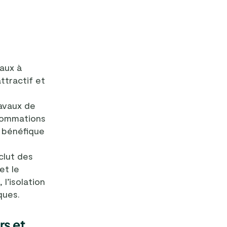
vaux à
ttractif et
ravaux de
nsommations
t bénéfique
clut des
et le
l’isolation
ques.
rs et