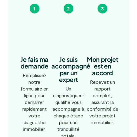
Je fais ma
Mon projet
Je suis
demande
est en
accompagné
accord
par un
Remplissez
expert
notre
Recevez un
formulaire en
rapport
Un
ligne pour
complet,
diagnostiqueur
démarrer
assurant la
qualifié vous
rapidement
conformité de
accompagne à
votre
votre projet
chaque étape
diagnostic
immobilier.
pour une
immobilier.
tranquillité
totale.