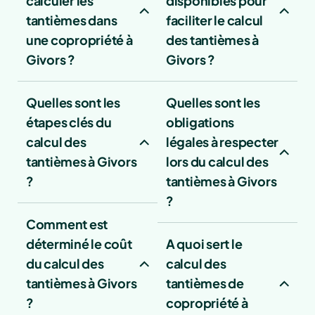
calculer les
disponibles pour
tantièmes dans
faciliter le calcul
une copropriété à
des tantièmes à
Givors ?
Givors ?
Quelles sont les
Quelles sont les
étapes clés du
obligations
calcul des
légales à respecter
tantièmes à Givors
lors du calcul des
?
tantièmes à Givors
?
Comment est
déterminé le coût
A quoi sert le
du calcul des
calcul des
tantièmes à Givors
tantièmes de
?
copropriété à