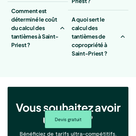
Priest ?
Comment est
déterminé le coût
A quoi sert le
du calcul des
calcul des
tantièmes à Saint-
tantièmes de
Priest ?
copropriété à
Saint-Priest ?
Vous souhaitez avoir
un devis ?
Devis gratuit
Bénéficiez de tarifs ultra-compétitifs.