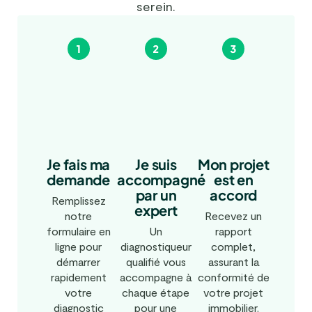
serein.
Je fais ma
Mon projet
Je suis
demande
est en
accompagné
accord
par un
Remplissez
expert
notre
Recevez un
formulaire en
rapport
Un
ligne pour
complet,
diagnostiqueur
démarrer
assurant la
qualifié vous
rapidement
conformité de
accompagne à
votre
votre projet
chaque étape
diagnostic
immobilier.
pour une