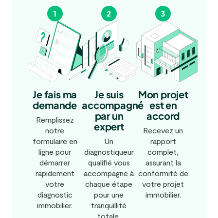
Je fais ma
Mon projet
Je suis
demande
est en
accompagné
accord
par un
Remplissez
expert
notre
Recevez un
formulaire en
rapport
Un
ligne pour
complet,
diagnostiqueur
démarrer
assurant la
qualifié vous
rapidement
conformité de
accompagne à
votre
votre projet
chaque étape
diagnostic
immobilier.
pour une
immobilier.
tranquillité
totale.