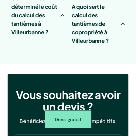
déterminé le coût
A quoi sert le
du calcul des
calcul des
tantièmes à
tantièmes de
Villeurbanne ?
copropriété à
Villeurbanne ?
Vous souhaitez avoir
un devis ?
Devis gratuit
Bénéficiez de tarifs ultra-compétitifs.