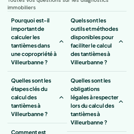
immobiliers
Pourquoi est-il
Quels sont les
important de
outils et méthodes
calculer les
disponibles pour
tantièmes dans
faciliter le calcul
une copropriété à
des tantièmes à
Villeurbanne ?
Villeurbanne ?
Quelles sont les
Quelles sont les
étapes clés du
obligations
calcul des
légales à respecter
tantièmes à
lors du calcul des
Villeurbanne ?
tantièmes à
Villeurbanne ?
Comment est